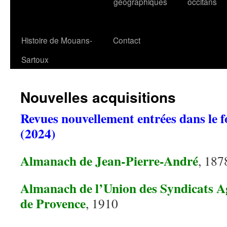
géographiques
occitans
Histoire de Mouans-
Contact
Sartoux
Nouvelles acquisitions
Revues nouvellement entrées dans le
(2024)
Almanach de Jean-Pierre-André
, 187
Almanach de l’Union des Syndicats Ag
de Provence
, 1910