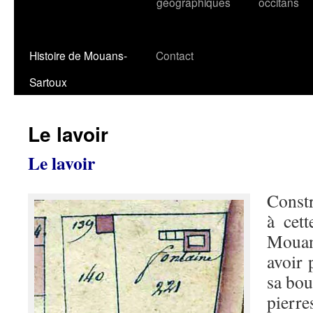
géographiques
occitans
Histoire de Mouans-
Contact
Sartoux
Le lavoir
Le lavoir
Constr
à cet
Mouan
avoir 
sa bou
pier